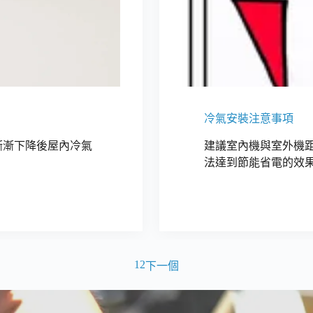
冷氣安裝注意事項
漸漸下降後屋內冷氣
建議室內機與室外機距
法達到節能省電的效果
1
2
下一個