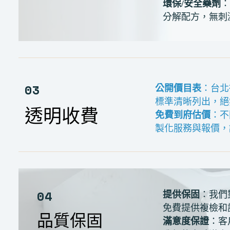
環保/安全藥劑
：
分解配方，無刺
03
公開價目表
：台北
標準清晰列出，絕
透明收費
免費到府估價
：不
製化服務與報價，
04
提供保固
：我們
免費提供複檢和
品質保固
滿意度保證
：客