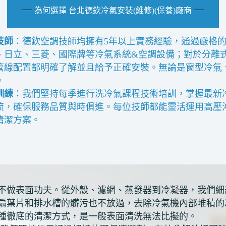
為何選擇 台北德欽冷氣安裝(維修)(保養)廠商
技師
：德欽空調技師均擁有5年以上實務經驗，通過嚴格
、日立、三菱、國際牌等冷氣系統&空調設備；對於分離
管線配置都明確了解並且給予正確安裝。無論是窗型冷氣
。
訓練
：我們堅持每季進行洗冷氣課程技術培訓，掌握最新
流，確保服務品質與時俱進。每位技師都能靈活運用高壓
清潔方案。
不做表面功夫。從外殼、濾網、蒸發器到冷凝器，我們細
扇葉片和排水槽的髒污也不放過，去除冷氣機內部堆積的
種徹底的清潔方式，是一般表面清洗無法比擬的。