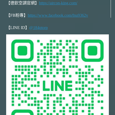
【德欽空調官網】
https://aircon-king.com/
【FB粉專】
https://www.facebook.com/fnu9362v
【LINE ID】
@184qtorp