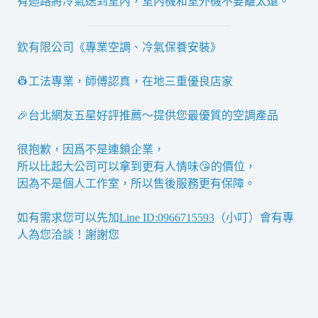
有迴路將冷氣送到室內，室內機和室外機不要離太遠。
欽有限公司《專業空調、冷氣保養安裝》
👷工法專業，師傅認真，在地三重優良店家
🎉台北網友五星好評推薦～提供您最優質的空調產品
很抱歉，因爲不是連鎖企業，
所以比起大公司可以拿到更有人情味😘的價位，
因為不是個人工作室，所以售後服務更有保障。
如有需求您可以先加
Line ID:0966715593
（小叮）會有專
人為您洽談！謝謝您