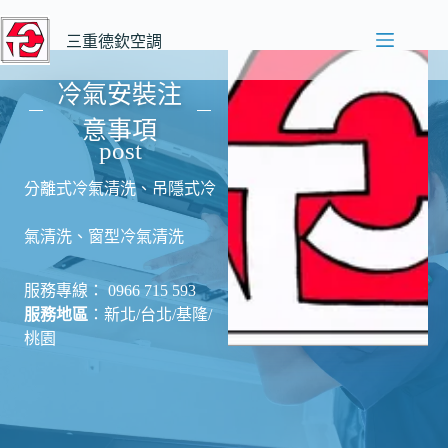
跳
至
三重德欽空調
主
要
冷氣安裝注
內
意事項
容
post
分離式冷氣清洗、吊隱式冷
氣清洗、窗型冷氣清洗
服務專線： 0966 715 593
服務地區
：新北/台北/基隆/
桃園