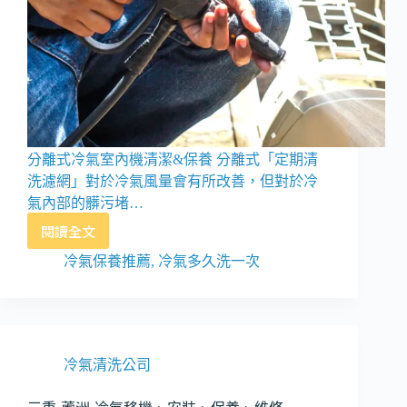
分離式冷氣室內機清潔&保養 分離式「定期清
洗濾網」對於冷氣風量會有所改善，但對於冷
氣內部的髒污堵…
閱讀全文
窗
型
冷氣保養推薦
,
冷氣多久洗一次
冷
氣、
分
離
式
冷氣清洗公司
冷
氣