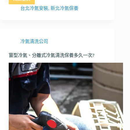
日
立
台北冷氣安裝
,
新北冷氣保養
變
頻
冷
氣
HITACHI
冷氣清洗公司
管
線
窗型冷氣、分離式冷氣清洗保養多久一次?
安
裝