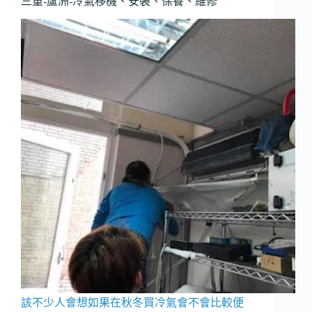
三重-蘆洲-冷氣移機、安裝、保養、維修
清
洗
保
養
多
久
一
次?
該不少人會想如果在秋冬買冷氣會不會比較便