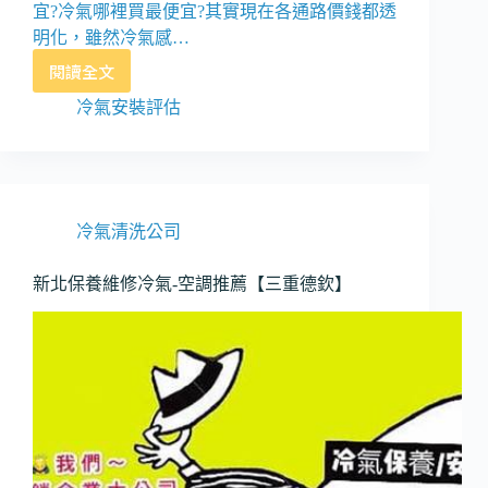
宜?冷氣哪裡買最便宜?其實現在各通路價錢都透
明化，雖然冷氣感…
閱讀全文
三
重-
冷氣安裝評估
蘆
洲-
冷
氣
移
冷氣清洗公司
機、
安
新北保養維修冷氣-空調推薦【三重德欽】
裝、
保
養、
維
修