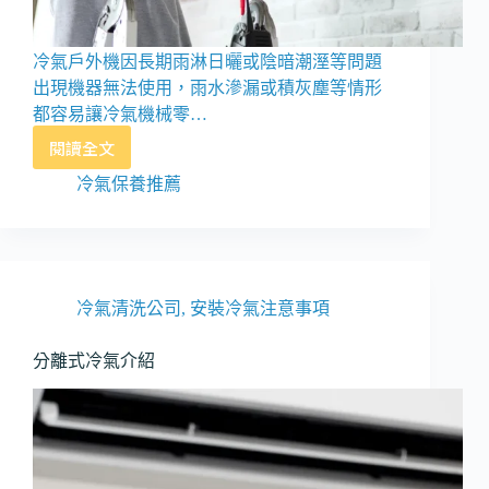
冷氣戶外機因長期雨淋日曬或陰暗潮溼等問題
出現機器無法使用，雨水滲漏或積灰塵等情形
都容易讓冷氣機械零…
閱讀全文
新
北
冷氣保養推薦
保
養
維
修
冷
冷氣清洗公司
,
安裝冷氣注意事項
氣/
空
分離式冷氣介紹
調
推
薦
德
欽