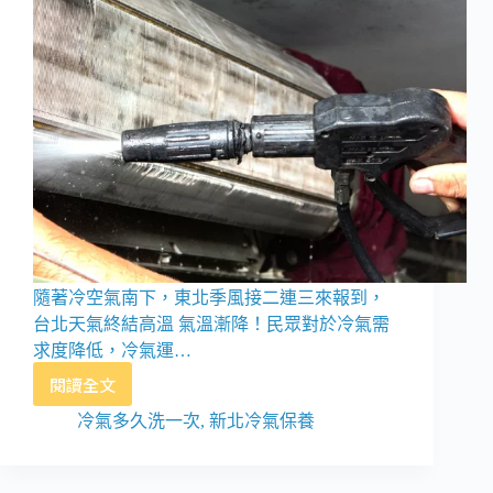
隨著冷空氣南下，東北季風接二連三來報到，
台北天氣終結高溫 氣溫漸降！民眾對於冷氣需
求度降低，冷氣運…
閱讀全文
日
立
冷氣多久洗一次
,
新北冷氣保養
冷
氣
清