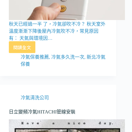
秋天已經過一半 了，冷氣卻吹不冷？ 秋天室外
溫度漸漸下降後屋內冷氣吹不冷，常見原因
有： 天氣與環境因…
閱讀全文
冷
氣
冷氣保養推薦
,
冷氣多久洗一次
,
新北冷氣
不
保養
冷
怎
麼
辦？
冷氣清洗公司
日立變頻冷氣HITACHI管線安裝