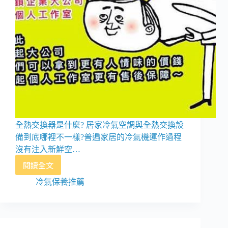
全熱交換器是什麼? 居家冷氣空調與全熱交換設
備到底哪裡不一樣?普遍家居的冷氣機運作過程
沒有注入新鮮空…
閱讀全文
新
北
冷氣保養推薦
保
養
維
修