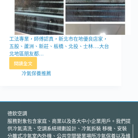
工法專業，師傅認真，新北市在地優良店家，
五股、蘆洲、新莊、板橋、北投、士林….大台
北地區朋友都…
閱讀全文
新
北
冷氣保養推薦
地
區
最
專
業
空
德欽空調
調、
服務對象包含家庭、商業以及各大中小企業用戶。我們提
冷
供冷氣清洗、空調系統規劃設計、冷氣拆裝 移機、安裝
氣
分離式冷氣室內外機、公共空間營業場所冷氣保養以及維
保