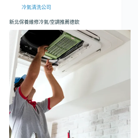
冷
冷氣清洗公司
氣-
空
新北保養維修冷氣/空調推薦德欽
調
推
薦
【三
重
德
欽】