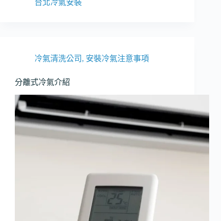
年
台北冷氣安裝
寒
流
來
襲
卻
冷氣清洗公司
,
安裝冷氣注意事項
沒
有
分離式冷氣介紹
「變
頻
冷
暖
機」?