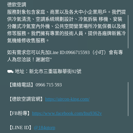
室
德欽空調
內
服務對象包含家庭、商業以及各大中小企業用戶。我們提
設
供冷氣清洗、空調系統規劃設計、冷氣拆裝 移機、安裝
計
分離式冷氣室內外機、公共空間營業場所冷氣保養以及維
團
隊
修等服務。我們擁有專業的技術人員，提供各廠牌新舊冷
做
氣機維修收售服務。
到
省
如有需求您可以先加Line ID:0966715593（小叮）會有專
電
人為您洽談！謝謝您"
又
美
⛟ 地址：新北市三重區聯華街92號
觀
【連絡電話】0966 715 593
【德欽空調官網】
https://aircon-king.com/
【FB粉專】
https://www.facebook.com/fnu9362v
【LINE ID】
@184qtorp