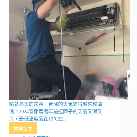
劃
隨著冬天的來臨，台灣的天氣變得越來越潮
濕。2024春節農曆年前這陣子的天氣又濕又
冷，最低溫度落在10℃左…
閱讀全文
過