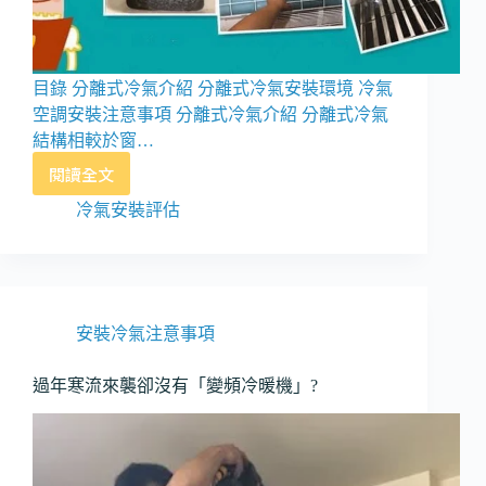
目錄 分離式冷氣介紹 分離式冷氣安裝環境 冷氣
空調安裝注意事項 分離式冷氣介紹 分離式冷氣
結構相較於窗…
閱讀全文
分
離
冷氣安裝評估
式
冷
氣
安
裝
安裝冷氣注意事項
位
置
過年寒流來襲卻沒有「變頻冷暖機」?
評
估、
丈
量、
規