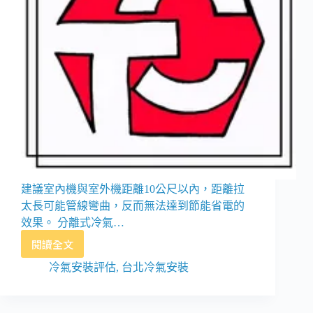
建議室內機與室外機距離10公尺以內，距離拉
太長可能管線彎曲，反而無法達到節能省電的
效果。 分離式冷氣…
閱讀全文
冷
氣
冷氣安裝評估
,
台北冷氣安裝
安
裝
注