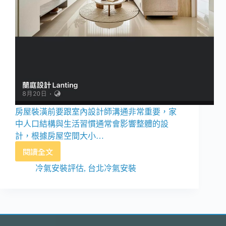
房屋裝潢前要跟室內設計師溝通非常重要，家
中人口結構與生活習慣通常會影響整體的設
計，根據房屋空間大小…
閱讀全文
台
北
冷氣安裝評估
,
台北冷氣安裝
冷
氣
安
裝
與