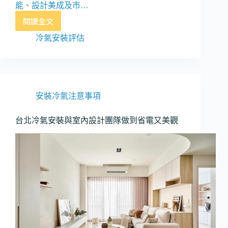
能、設計美成及市…
閱讀全文
冷
氣
冷氣安裝評估
室
外
機
安
裝
安裝冷氣注意事項
位
置
台北冷氣安裝與室內設計團隊做到省電又美觀
法
規